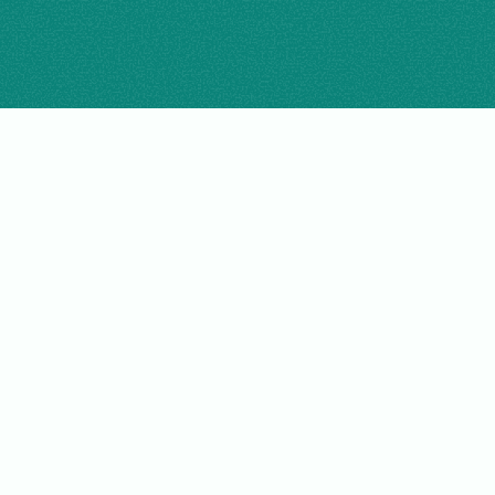
„Weil wir wussten, wie viel Zeit
verloren geht – und wie man das
ändert“